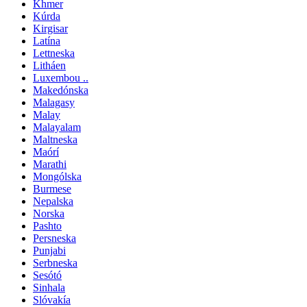
Khmer
Kúrda
Kirgisar
Latína
Lettneska
Litháen
Luxembou ..
Makedónska
Malagasy
Malay
Malayalam
Maltneska
Maórí
Marathi
Mongólska
Burmese
Nepalska
Norska
Pashto
Persneska
Punjabi
Serbneska
Sesótó
Sinhala
Slóvakía