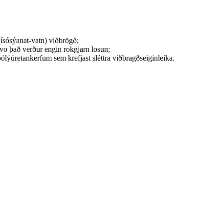
(ísósýanat-vatn) viðbrögð;
svo það verður engin rokgjarn losun;
lýúretankerfum sem krefjast sléttra viðbragðseiginleika.