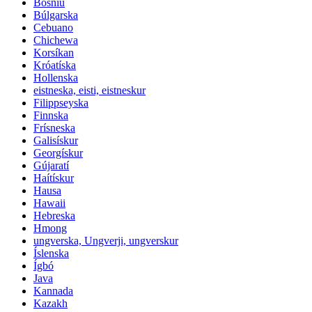
Bosníu
Búlgarska
Cebuano
Chichewa
Korsíkan
Króatíska
Hollenska
eistneska, eisti, eistneskur
Filippseyska
Finnska
Frísneska
Galisískur
Georgískur
Gújaratí
Haítískur
Hausa
Hawaii
Hebreska
Hmong
ungverska, Ungverji, ungverskur
Íslenska
Ígbó
Java
Kannada
Kazakh