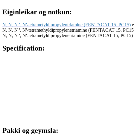
Eiginleikar og notkun:
N, N, N ', N'-tetrametyldipropylentriamine (FENTACAT 15, PC15)
e
N, N, N ', N'-tetramethyldipropylenetriamine (FENTACAT 15, PC15) inni
N, N, N ', N'-tetrametyldipropylenetriamine (FENTACAT 15, PC15) bæt
Specification:
Pakki og geymsla: