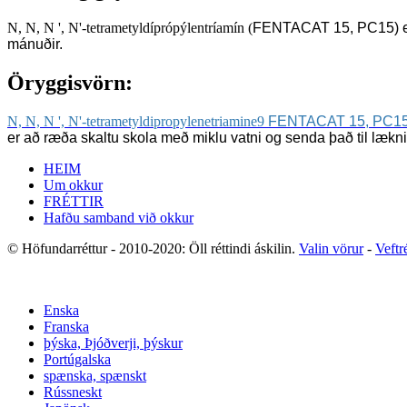
N, N, N ', N'-tetrametyldíprópýlentríamín (
FENTACAT 15, PC15)
mánuðir.
Öryggisvörn:
N, N, N ', N'-tetrametyldipropylenetriamine9
FENTACAT 15, PC1
er að ræða skaltu skola með miklu vatni og senda það til læknis
HEIM
Um okkur
FRÉTTIR
Hafðu samband við okkur
© Höfundarréttur - 2010-2020: Öll réttindi áskilin.
Valin vörur
-
Veftr
Enska
Franska
þýska, Þjóðverji, þýskur
Portúgalska
spænska, spænskt
Rússneskt