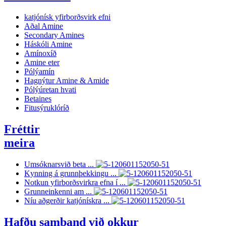
katjónísk yfirborðsvirk efni
Aðal Amine
Secondary Amines
Háskóli Amine
Amínoxíð
Amine eter
Pólýamín
Hagnýtur Amine & Amide
Pólýúretan hvati
Betaines
Fitusýruklóríð
Fréttir
meira
Umsóknarsvið beta ...
Kynning á grunnþekkingu ...
Notkun yfirborðsvirkra efna í ...
Grunneinkenni am ...
Níu aðgerðir katjónískra ...
Hafðu samband við okkur