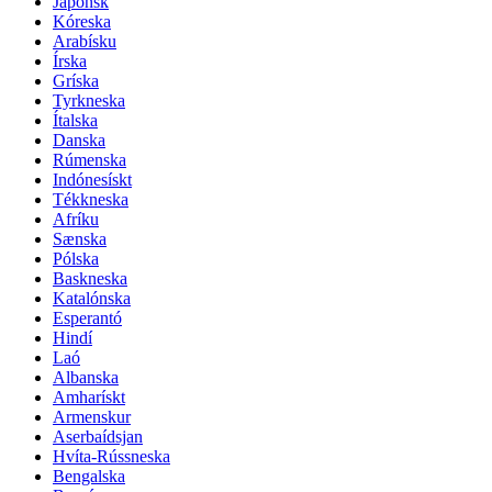
Japönsk
Kóreska
Arabísku
Írska
Gríska
Tyrkneska
Ítalska
Danska
Rúmenska
Indónesískt
Tékkneska
Afríku
Sænska
Pólska
Baskneska
Katalónska
Esperantó
Hindí
Laó
Albanska
Amharískt
Armenskur
Aserbaídsjan
Hvíta-Rússneska
Bengalska