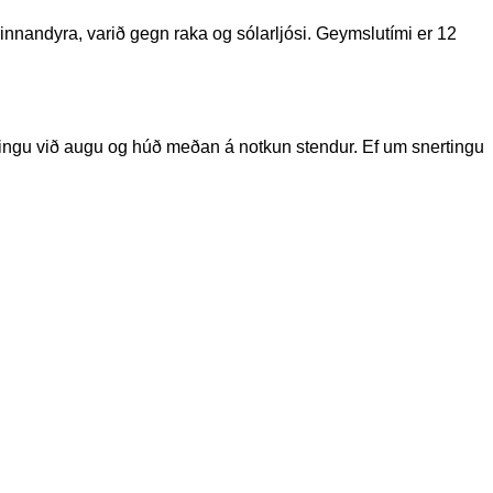
innandyra, varið gegn raka og sólarljósi. Geymslutími er 12
tingu við augu og húð meðan á notkun stendur. Ef um snertingu