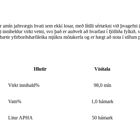
r amín jafnvægis hvati sem ekki losar, með lítilli sértækni við þvagefni 
heldur virkt vetni, svo það er auðvelt að hvarfast í fjölliða fylkið, 
ir yfirborðshæfileika mjúkra mótakerfa og er hægt að nota í stífum pó
Hlutir
Vísitala
Virkt innihald%
98,0 mín
Vatn%
1,0 hámark
Litur APHA
50 hámark