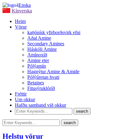
Enska
Kínverska
Heim
Vörur
katjónísk yfirborðsvirk efni
Aðal Amine
Secondary Amines
Háskóli Amine
Amínoxíð
Amine eter
Pólýamín
Hagnýtur Amine & Amide
Pólýúretan hvati
Betaines
Fitusýruklóríð
Fréttir
Um okkur
Hafðu samband við okkur
Helstu vörur