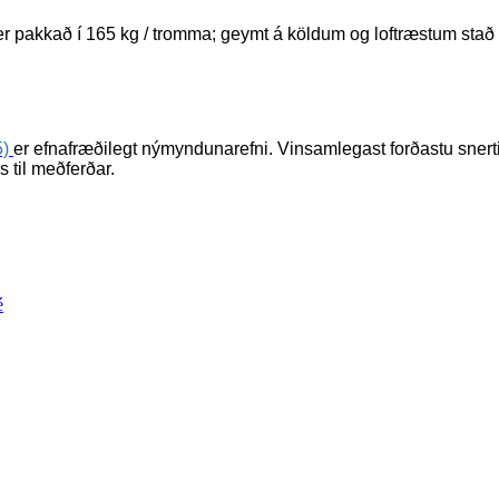
er pakkað í 165 kg / tromma; geymt á köldum og loftræstum stað 
5)
er efnafræðilegt nýmyndunarefni. Vinsamlegast forðastu sner
 til meðferðar.
é